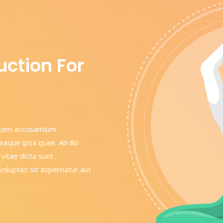
uction For
tatem accusantium
aque ipsa quae. Ab illo
 vitae dicta sunt
oluptas sit aspernatur aut