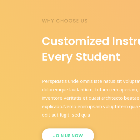
WHY CHOOSE US
Customized Instr
Every Student
Perspiciatis unde omnis iste natus sit volup
doloremque laudantium, totam rem aperiam, e
inventore veritatis et quasi architecto beatae
explicabo.Nemo enim ipsam voluptatem quia v
odit aut fugit, sed quia
JOIN US NOW