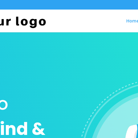
Hom
o
ind &